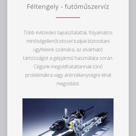
Féltengely - futóműszervíz
Több évtizedes tapasztalattal, folyamatos
minőségellenőrzéssel tudjuk bíztosítani
ügyfeleink számára, az elvárható
tartósságot a gépjármű használata során.
Cégünk megoldhatatlannak tűnő
problémákra vagy árérzékenységre kínál
megoldást.