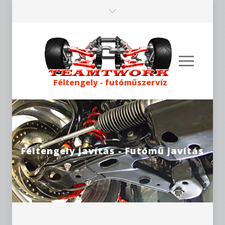
Féltengely - futóműszervíz
Féltengely javítás - Futómű javítás