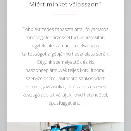
Miért minket válasszon?
Több évtizedes tapasztalattal, folyamatos
minőségellenőrzéssel tudjuk bíztosítani
ügyfeleink számára, az elvárható
tartósságot a gépjármű használata során.
Cégünk személyautók és kis
haszongépjármûvek teljes körû futómű
szervízelésére, javítására szakosodott.
Futómû, javításokat, Idõszakos és eseti
átvizsgálásokat vállaljuk rövid határidõvel,
típusfüggetlenül.