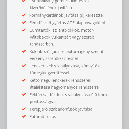
Csonkállvány gömbcsuklófészek
kiverődésének javítása
kormánykardánok javítása (új kereszttel
Fém fékcső gyártás ATE alapanyagokból
Gumitartók, szilentblokkok, motor-
váltóbakok vulkanizált vagy szerelt
rendszerben.
Különböző gumi receptóra igény szerint
verseny szilentkészítésnél.
Lendkerekek szabályozása, könnyítése,
tömegkiegyenlítéssel.
Kéttömegű lendkerék rendszerek
átalakítása hagyományos rendszerre.
Féktárcsa, fékdob, szabályozása 0,01mm
pontossággal.
Terepjáró szabadonfutók javítása
Futómű állítás