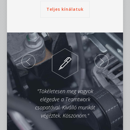
Teljes kínálatuk
"Tökéletesen meg vagyok
"
elégedve a Teamtwork
csapatával. Kiválló munkát
futó
végeztek. Köszönöm."