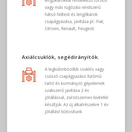
lengőkarokkal rendelkező torziós
vagy más rugózási rendszerű
hátsó hídtest és lengőkarok
csapágyazása, javítása pl.: Fiat,
Citroen, Renault, Peugeot.
Axiálcsuklók, segédirányítók.
A legkülönbözőbb csuklós vagy
csúszó csapágyazású futómű
tartó és kormányzó gépelemek
szakszerű javítása 2 év
jótállással, zsírzószemes kivitellel
készítjük. Az új alkatrészekre 1 év
jótállást bíztosítunk.