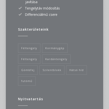
javítása
Tengelytáv módosítás
Differenciálmű csere
Szakterületeink
Féltengely
Kormánygép
Féltengely
Kardántengely
Gömbfej
Szilentblokk
Hátsó híd
futómű
Nyitvatartás