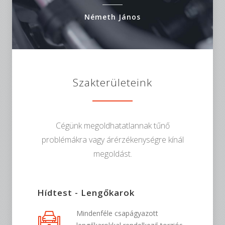
Németh János
Szakterületeink
Cégünk megoldhatatlannak tűnő
problémákra vagy árérzékenységre kínál
megoldást.
Hídtest - Lengőkarok
Mindenféle csapágyazott