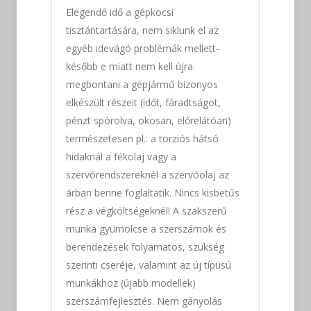
Elegendő idő a gépkocsi
tisztántartására, nem siklunk el az
egyéb idevágó problémák mellett-
később e miatt nem kell újra
megbontani a gépjármű bizonyos
elkészült részeit (időt, fáradtságot,
pénzt spórolva, okosan, előrelátóan)
természetesen pl.: a torziós hátsó
hidaknál a fékolaj vagy a
szervórendszereknél a szervóolaj az
árban benne foglaltatik. Nincs kisbetűs
rész a végköltségeknél! A szakszerű
munka gyümölcse a szerszámok és
berendezések folyamatos, szükség
szerinti cseréje, valamint az új típusú
munkákhoz (újabb modellek)
szerszámfejlesztés. Nem gányolás