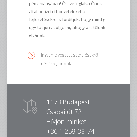
pénz hiányában! Összefoglalva Önök
által befizetett bevételeket a
fejlesztésekre is fordítjuk, hogy mindig
úgy tudjunk dolgozni, ahogy azt tőlünk
elvárják.
Ingyen elvégzett szerelésekről
néhány gondolat:
1173 Budapest
Csabai út 72
Hívjon minket:
+36 1 258-38-74